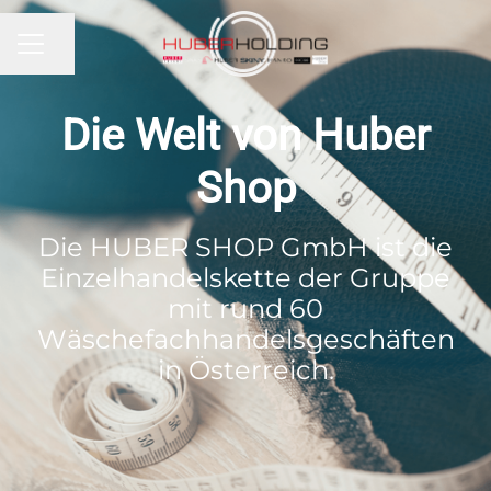
KARRIEREMENÜ
Seite teilen
Die Welt von Huber
Shop
Die HUBER SHOP GmbH ist die
Einzelhandelskette der Gruppe
mit rund 60
Wäschefachhandelsgeschäften
in Österreich.